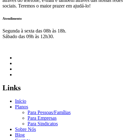
através do telefone, e-mail e também através das nossas redes
sociais. Teremos o maior prazer em ajudá-lo!
Atendimento
Segunda à sexta das 08h às 18h.
Sábado das 09h às 12h30.
Links
Início
Planos
Para Pessoas/Famílias
Para Empresas
Para Sindicatos
Sobre Nós
Blog